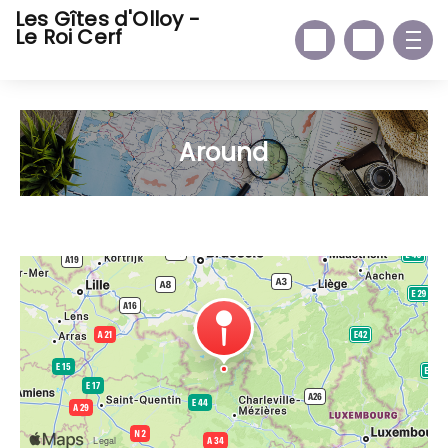
Les Gîtes d'Olloy -
Le Roi Cerf
Around