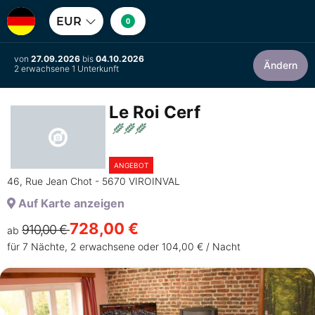
EUR
0
von
27.09.2026
bis
04.10.2026
Ändern
2 erwachsene 1 Unterkunft
Le Roi Cerf
ANGEBOT
46, Rue Jean Chot - 5670 VIROINVAL
Auf Karte anzeigen
728,00 €
910,00 €
ab
für 7 Nächte, 2 erwachsene oder 104,00 € / Nacht