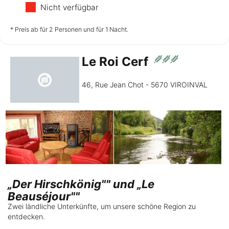
Nicht verfügbar
nicht verfügbar
nicht verfügbar
nicht verfügbar
* Preis ab für 2 Personen und für 1 Nacht.
Le Roi Cerf
Freitag
14.08.
46, Rue Jean Chot - 5670 VIROINVAL
nicht verfügbar
„Der Hirschkönig"" und „Le
Beauséjour""
Zwei ländliche Unterkünfte, um unsere schöne Region zu
entdecken.