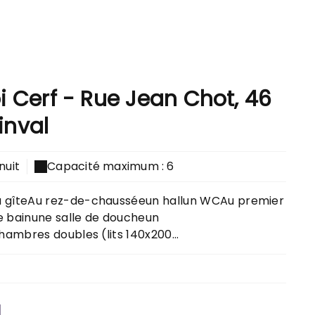
oi Cerf - Rue Jean Chot, 46
inval
nuit
Capacité maximum : 6
gîteAu rez-de-chausséeun hallun WCAu premier
e bainune salle de doucheun
ambres doubles (lits 140x200...