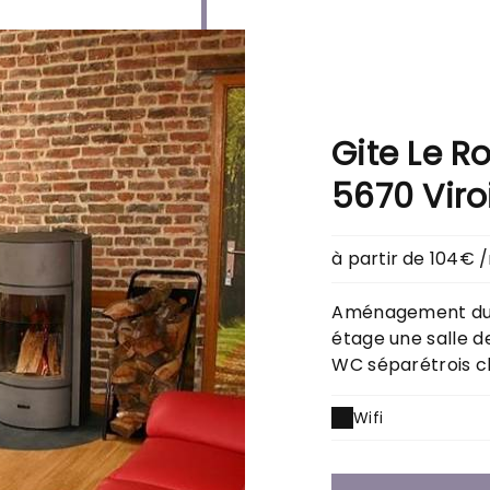
Gite Le R
5670 Viro
à partir de 104€ /
Aménagement du 
étage une salle d
WC séparétrois ch
Wifi